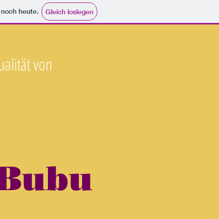
e noch heute.
Gleich loslegen
ualität von
 Bubu