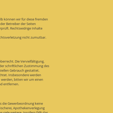
alb können wir für diese fremden
oder Betreiber der Seiten
prüft. Rechtswidrige Inhalte
echtsverletzung nicht zumutbar.
errecht. Die Vervielfältigung,
der schriftlichen Zustimmung des
ziellen Gebrauch gestattet.
eachtet. Insbesondere werden
m werden, bitten wir um einen
d entfernen.
ass die Gewerbeordnung keine
Fischerei, Apothekenverlegung
viele weitere. Insofern fällt das