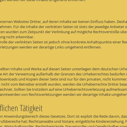
xternen Websites Dritter, auf deren Inhalte wir keinen Einfluss haben. Desh
men. Für die Inhalte der verlinkten Seiten ist stets der jeweilige Anbieter 
eiten wurden zum Zeitpunkt der Verlinkung auf mögliche Rechtsverstöße über
ung nicht erkennbar.
rolle der verlinkten Seiten ist jedoch ohne konkrete Anhaltspunkte einer R
rletzungen werden wir derartige Links umgehend entfernen.
tellten Inhalte und Werke auf diesen Seiten unterliegen dem deutschen Urheb
de Art der Verwertung außerhalb der Grenzen des Urheberrechtes bedürfen 
. Downloads und Kopien dieser Seite sind nur für den privaten, nicht kommer
te nicht vom Betreiber erstellt wurden, werden die Urheberrechte Dritter b
nzeichnet. Sollten Sie trotzdem auf eine Urheberrechtsverletzung aufmerksa
anntwerden von Rechtsverletzungen werden wir derartige Inhalte umgehen
lichen Tätigkeit
n Anwendungsbereich dieses Gesetzes. Dort ist explizit die Rede davon, d
ufsbereiche hat: Rechtsanwälte und Notare, entgeltliche Kindererziehung, 
, Wirtschaftsprüfer, Rechtsbeistände, Steuerprüfer und Gesellschafter sowie 