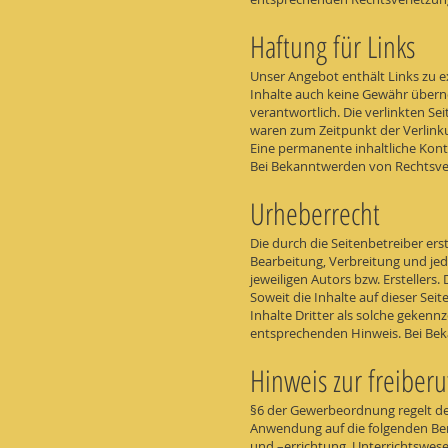
Haftung für Links
Unser Angebot enthält Links zu e
Inhalte auch keine Gewähr überneh
verantwortlich. Die verlinkten S
waren zum Zeitpunkt der Verlink
Eine permanente inhaltliche Kont
Bei Bekanntwerden von Rechtsve
Urheberrecht
Die durch die Seitenbetreiber ers
Bearbeitung, Verbreitung und je
jeweiligen Autors bzw. Erstellers
Soweit die Inhalte auf dieser Sei
Inhalte Dritter als solche geken
entsprechenden Hinweis. Bei Bek
Hinweis zur freiberuf
§6 der Gewerbeordnung regelt de
Anwendung auf die folgenden Ber
und –errichtung, Unterrichtswesen