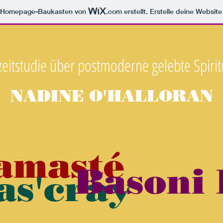
m Homepage-Baukasten von
.com
erstellt. Erstelle deine Websit
eitstudie über postmoderne gelebte Spirit
NADINE
O'HALLORAN
amasté
Basoni
s'cray