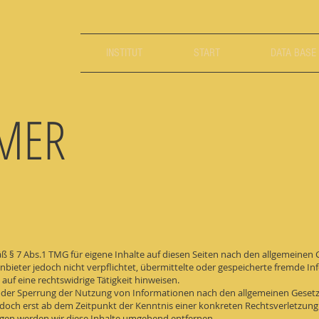
INSTITUT
START
DATA BASE
IMER
äß § 7 Abs.1 TMG für eigene Inhalte auf diesen Seiten nach den allgemeinen
eanbieter jedoch nicht verpflichtet, übermittelte oder gespeicherte fremde
uf eine rechtswidrige Tätigkeit hinweisen.
oder Sperrung der Nutzung von Informationen nach den allgemeinen Gesetz
jedoch erst ab dem Zeitpunkt der Kenntnis einer konkreten Rechtsverletzu
gen werden wir diese Inhalte umgehend entfernen.